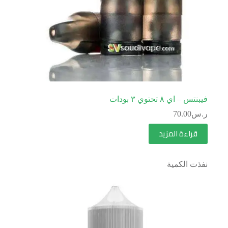
فيبنتس – اي ٨ تحتوي ٣ بودات
ر.س
70.00
قراءة المزيد
نفذت الكمية