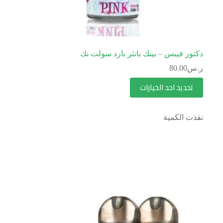
دكتور فيبس – بينك بانثر بارد سولت نك
ر.س
80.00
تحديد احد الخيارات
نفذت الكمية