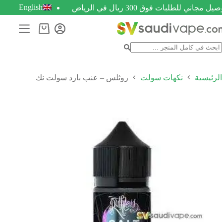
English
يل مجاني للطلبات فوق 300 ريال في الرياض
الرئيسية
نكهات سولت
روثلس – عنب بارد سولت نك