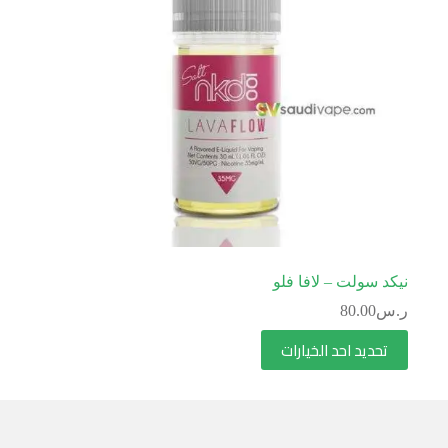
نيكد سولت – لافا فلو
ر.س
80.00
تحديد احد الخيارات