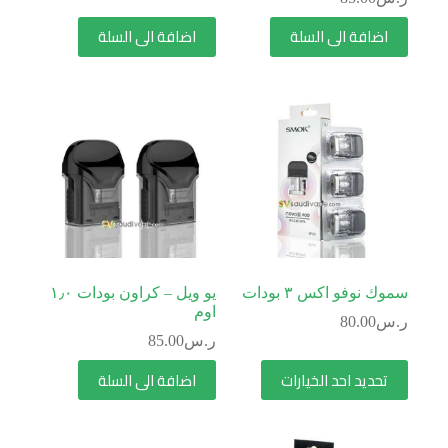
اضافة الى السلة
اضافة الى السلة
سموك نوفو اكس ٣ بودات
يو ويل – كراون بودات ١٫٠
اوم
ر.س
80.00
ر.س
85.00
تحديد احد الخيارات
اضافة الى السلة