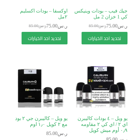
جيك فيب – بودات وينيكس
اوكسفا – بودات اكسليم
كي 1 خزان 2 مل
٢مل
ر.س
75.00
ر.س
75.00
ر.س
85.00
ر.س
85.00
تحديد احد الخيارات
تحديد احد الخيارات
يو ويل – ٤ بودات كاليبرن
يو ويل – كاليبرن جي ٢ بود
اي ٢ / اي كي ٢ مقاومه
مع ٢ كويل ١٫٠ اوم
٠٫٩ أوم ميش كويل
ر.س
85.00
ر.س
85.00