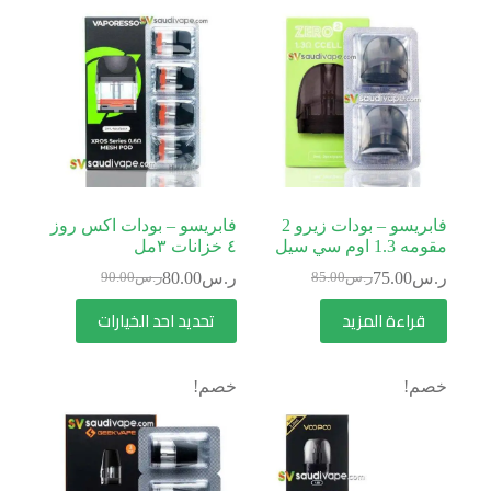
فابريسو – بودات زيرو 2
فابريسو – بودات اكس روز
مقومه 1.3 اوم سي سيل
٤ خزانات ٣مل
ر.س
75.00
ر.س
80.00
ر.س
85.00
ر.س
90.00
قراءة المزيد
تحديد احد الخيارات
خصم!
خصم!