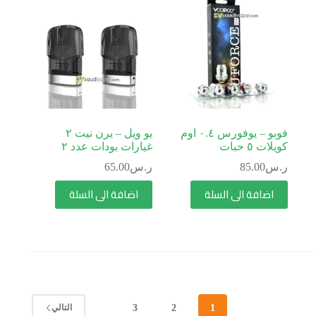
فوبو – يوفورس ٠.٤ اوم
يو ويل – يرن نيت ٢
كويلات ٥ حبات
غيارات بودات عدد ٢
ر.س
85.00
ر.س
65.00
اضافة الى السلة
اضافة الى السلة
3
2
1
التالي