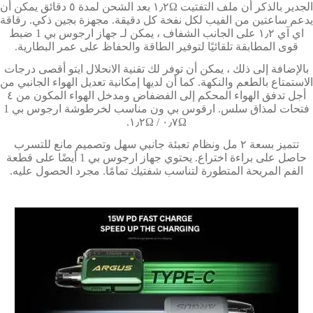
الجدير بالذكر أن ملف التفتيت ١٫٢Ω بعد الشحن لمدة ٥ دقائق يمكن أن
يدعم ساعتين من الفيب لكل نفخة كل دقيقة. مجهزة بجين ذكي. رقاقة
اي آي ١٫٢ على الجانب الشفاف ، يمكن لـ جهاز ارجوس بي 1 ضبط
قوى المطابقة تلقائيًا لتوفير الطاقة والحفاظ على عمر البطارية.
بالإضافة إلى ذلك ، يمكن أن توفر لك تقنية الانحلال ايتو أقصى درجات
الاستمتاع بالطعم والنكهة. كما أن لديها إمكانية تعديل الهواء الجانبي من
أجل تدفق الهواء المحكم إلى الفضفاض ومدخل الهواء المكون من ٤
فتحات لمذاق سلس. ارقوس بي ون مناسب لخرطوشة ارجوس بي 1
٠٫٧Ω / ١٫٢Ω.
تتميز بسعة ٢ مل ونظام تعبئة جانبي سهل وتصميم مانع للتسرب
حاصل على براءة اختراع. يحتوي جهاز ارجوس بي 1 أيضًا على قطعة
الفم المريحة المتطورة لتناسب شفتيك تمامًا. مجرد الحصول عليه.