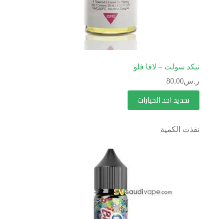
نيكد سولت – لافا فلو
ر.س
80.00
تحديد احد الخيارات
نفذت الكمية