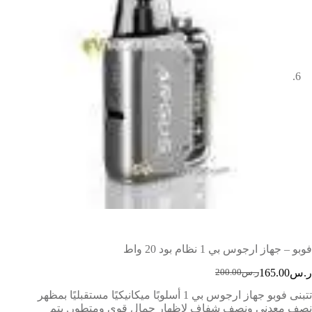
فوبو – جهاز ارجوس بي 1 نظام بود 20 واط
ر.س
165.00
ر.س
200.00
تتبنى فوبو جهاز ارجوس بي 1 أسلوبًا ميكانيكيًا مستقبليًا بمظهر
نصف معدني ونصف شفاف لإظهار جمال قوي ومتطور. يتم