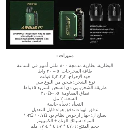
مميزات :
البطارية: بطارية مدمجة ٨٠٠ مللي أمبير في الساعة
طاقة المخرجات: ٥ – ٢٠ واط
جهد الإخراج: ٣٫٢-٤٫٢ فولت
نوع الشحن: شحن من النوع سي
طريقة الشحن: بي دي الشحن السريع ١٥واط
نطاق المقاومة: ٠٫٥-٣٫٠Ω
السعة: ٢ مل
التعبأه : تعبأه جانبية
تدفق الهواء: تدفق هواء قابل للتعديل
يصلح ل: جهاز ارجوس نظام بود ٠٫٧Ω / ١٫٢Ω
المواد: سبائك الزنك + الكمبيوتر
حجم المنتج: ٤٧٫٦ * ٤٦٫٧ * ١٧٫٤ ملم