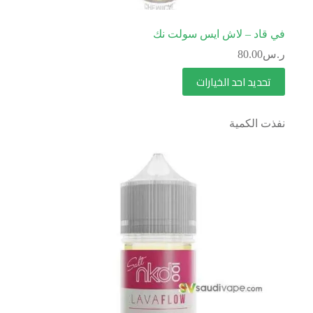
في قاد – لاش ايس سولت نك
ر.س
80.00
تحديد احد الخيارات
نفذت الكمية