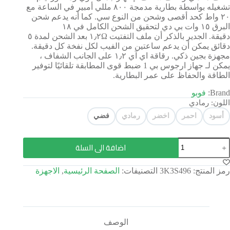
تشغيله بواسطة بطارية مدمجة ٨٠٠ مللي أمبير في الساعة مع
٢٠ واط كحد أقصى وشحن من النوع سي. كما أنه يدعم شحن
البرق ١٥ وات بي دي لتحقيق الشحن الكامل في ١٨
دقيقة. الجدير بالذكر أن ملف التفتيت ١٫٢Ω بعد الشحن لمدة ٥
دقائق يمكن أن يدعم ساعتين من الفيب لكل نفخة كل دقيقة.
مجهزة بجين ذكي. رقاقة اي آي ١٫٢ على الجانب الشفاف ،
يمكن لـ جهاز ارجوس بي 1 ضبط قوى المطابقة تلقائيًا لتوفير
الطاقة والحفاظ على عمر البطارية.
Brand:
فوبو
اللون
: رمادي
أسود
احمر
اخضر
رمادي
فضي
اضافة الى السلة
رمز المنتج:
3K3S496
التصنيفات:
الصفحة الرئيسية
,
الاجهزة
الوصف