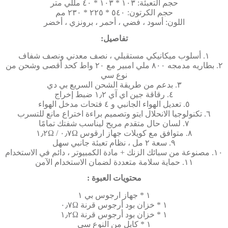
حجم التعبئة: ١٠٣ * ١٠٣ * ٤٠ مللي متر
حجم الكرتون: ٥٤٠ * ٢٢٥ * ٢٣٠ مم
اللون: أسود ، فضي ، أحمر ، برونزي ، أخضر
تفاصيل:
١. أسلوب ميكانيكي مستقبلي ، نصف معدني ونصف شفاف
٢. بطاريه مدمجه ٨٠٠ ملي امبير مع ٢٠ واط كحد أقصى وشحن من
نوع سي
٣. بدعم من طريقة الشحن السريع بي دي
٤. رقاقة جين اي آي ١٫٢ ضبط إخراج
٥. تعديل الهواء الجانبي و ٤ فتحات مدخل الهواء
٦. تكنولوجيا الانحلال ايتو وتصميم براءة اختراع مانع للتسرب
٧. لسان حال متقدم مريح ليناسب شفتك تمامًا
٨. متوافق مع كويلات جهاز ارقوس ٠٫٧Ω / ١٫٢Ω
٩. سعة ٢ مل ، نظام تعبئة جانبي سهل
١٠. مصنوعة من سبائك الزنك + مادة الكمبيوتر ، دائم في الاستخدام
١١. حماية سلامة متعددة لضمان الاستخدام الآمن
محتويات العبوة :
١ * جهاز ارجوس بي ١
١ * خزان بود أرجوس قرنة ٠٫٧Ω
١ * خزان بود أرجوس قرنة ١٫٢Ω
١ * كابل من النوع سي