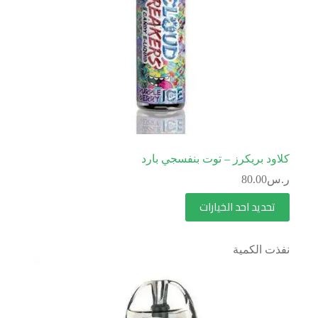
كلاود بريكرز – توت بنفسجي بارد
ر.س
80.00
تحديد احد الخيارات
نفذت الكمية