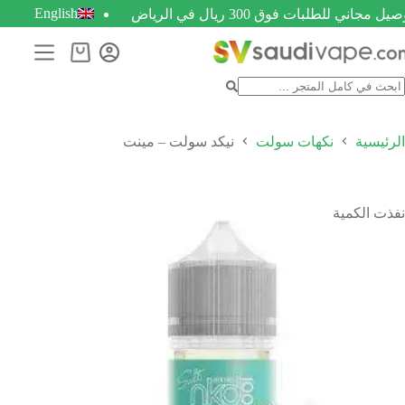
English
يل مجاني للطلبات فوق 300 ريال في الرياض
الرئيسية
نكهات سولت
نيكد سولت – مينت
نفذت الكمية