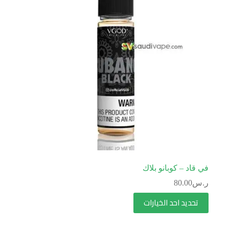
في قاد – كوبانو بلاك
ر.س
80.00
تحديد احد الخيارات