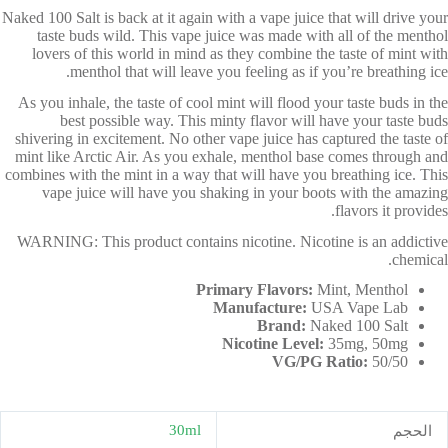
Naked 100 Salt is back at it again with a vape juice that will drive your
taste buds wild. This vape juice was made with all of the menthol
lovers of this world in mind as they combine the taste of mint with
menthol that will leave you feeling as if you’re breathing ice.
As you inhale, the taste of cool mint will flood your taste buds in the
best possible way. This minty flavor will have your taste buds
shivering in excitement. No other vape juice has captured the taste of
mint like Arctic Air. As you exhale, menthol base comes through and
combines with the mint in a way that will have you breathing ice. This
vape juice will have you shaking in your boots with the amazing
flavors it provides.
WARNING: This product contains nicotine. Nicotine is an addictive
chemical.
Primary Flavors:
Mint, Menthol
Manufacture:
USA Vape Lab
Brand:
Naked 100 Salt
Nicotine Level:
35mg, 50mg
VG/PG Ratio:
50/50
30ml
الحجم