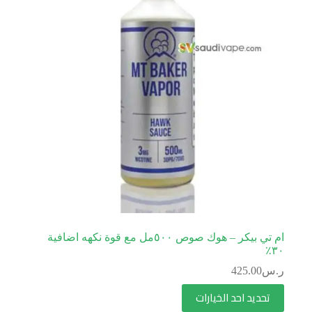
ام تي بيكر – هوك صوص ٥٠٠مل مع قوة نكهه اضافية
٣٠٪؜
ر.س
425.00
تحديد احد الخيارات