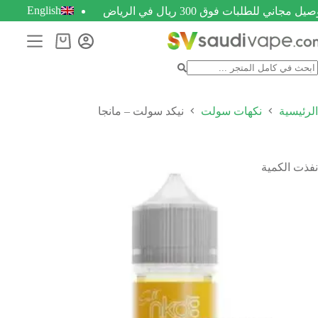
English
يل مجاني للطلبات فوق 300 ريال في الرياض
الرئيسية
نكهات سولت
نيكد سولت – مانجا
نفذت الكمية