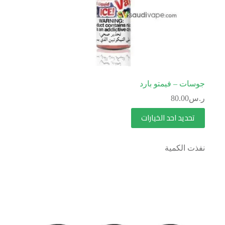
جوسات – فيمتو بارد
ر.س
80.00
تحديد احد الخيارات
نفذت الكمية