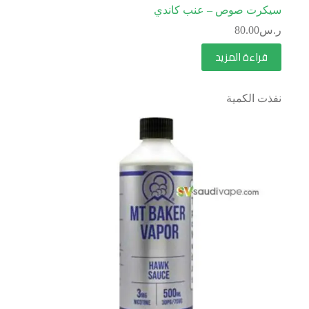
سيكرت صوص – عنب كاندي
ر.س
80.00
قراءة المزيد
نفذت الكمية