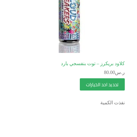
كلاود بريكرز – توت بنفسجي بارد
ر.س
80.00
تحديد احد الخيارات
نفذت الكمية