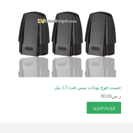
جست فوج بودات ميني فت 1.5 مل
ر.س
80.00
قراءة المزيد