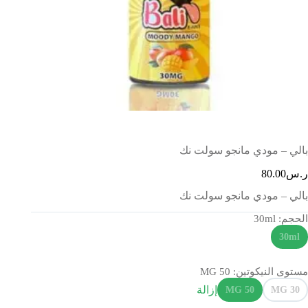
بالي – مودي مانجو سولت نك
ر.س
80.00
بالي – مودي مانجو سولت نك
الحجم
: 30ml
30ml
مستوى النيكوتين
: 50 MG
إزالة
50 MG
30 MG