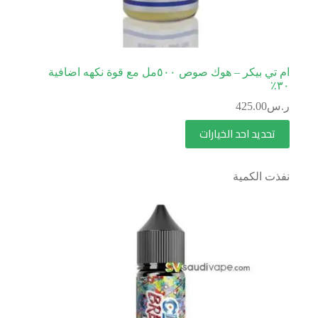
ام تي بيكر – هوك صوص ٥٠٠مل مع قوة نكهه اضافية
٣٠٪؜
ر.س
425.00
تحديد احد الخيارات
نفذت الكمية