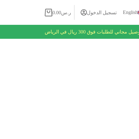
English
تسجيل الدخول
ر.س
0.00
روض فلاش يومية
يل مجاني للطلبات فوق 300 ريال في الرياض