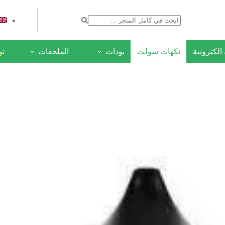
لكترونية
نكهات سولت
بودات
الملحقات
ع
توص