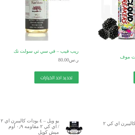
ريب فيب – في سي تي سولت نك
وت موف
ر.س
80.00
تحديد احد الخيارات
يو ويل – ٤ بودات كاليبرن اي ٢
يو ويل – كاليبرن اي كي ٢
/ اي كي ٢ مقاومه ٠٫٩ أوم
ميش كويل