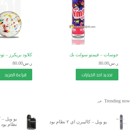
جوسات – فيمتو سولت نك
كلاود بريكرز – ت
ر.س
80.00
ر.س
80.00
تحديد احد الخيارات
قراءة المزيد
Trending now
يو ويل – كاليبرن اي ٢ نظام بود
نظام بود