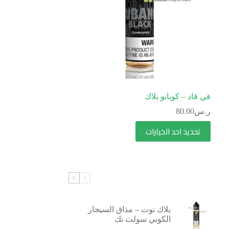
في قاد – كوبانو بلاك
ر.س
80.00
تحديد احد الخيارات
بلاك نوت – مذاق السيجار
الكوبي سولت نك