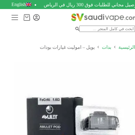
English
يل مجاني للطلبات فوق 300 ريال في الرياض
الرئيسية
بدات
يويل – اموليت غيارات بودات