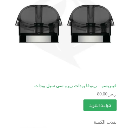
فيبريسو – رينوفا بودات زيرو سي سيل بودات
ر.س
80.00
قراءة المزيد
نفذت الكمية