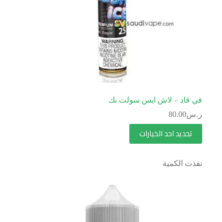
في قاد – لاش ايس سولت نك
ر.س
80.00
تحديد احد الخيارات
نفذت الكمية