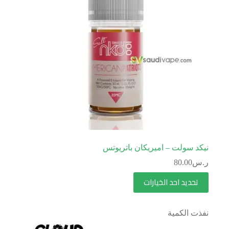
نيكد سولت – اميريكان باتريوتس
ر.س
80.00
تحديد احد الخيارات
نفذت الكمية