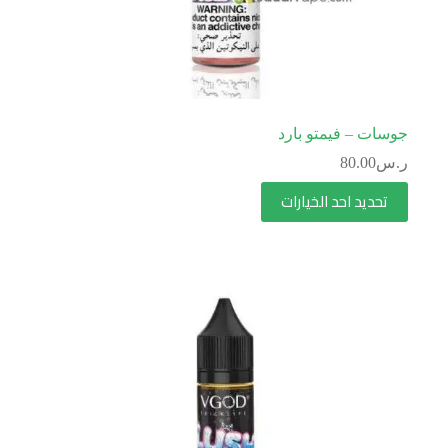
جوسات – فيمتو بارد
ر.س
80.00
تحديد احد الخيارات