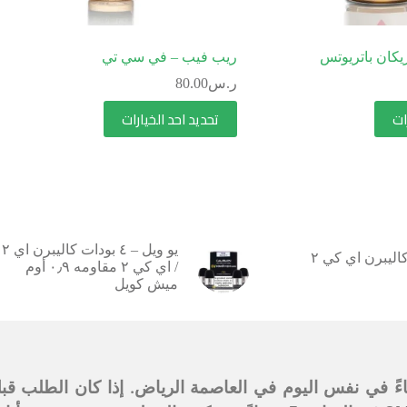
يكان باتريوتس
ريب فيب – في سي تي
ر.س
80.00
ات
تحديد احد الخيارات
يو ويل – ٤ بودات كاليبرن اي ٢
يو ويل – كاليبرن اي كي ٢
/ اي كي ٢ مقاومه ٠٫٩ أوم
ميش كويل