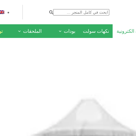
لكترونية
نكهات سولت
بودات
الملحقات
ع
توص