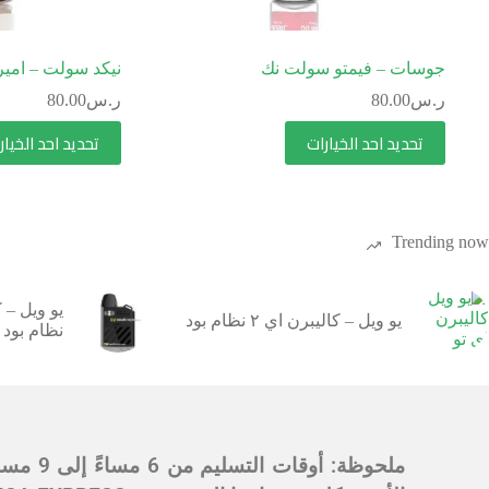
جوسات – فيمتو سولت نك
نيكد سولت – امير
ر.س
80.00
ر.س
80.00
تحديد احد الخيارات
تحديد احد الخيار
Trending now
يو ويل – كاليبرن اي ٢ نظام بود
نظام بود