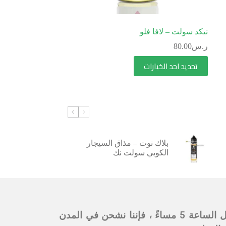
نيكد سولت – لافا فلو
ر.س
80.00
تحديد احد الخيارات
بلاك نوت – مذاق السيجار
الكوبي سولت نك
ملحوظة: أوقات التسليم من 6 مساءً إلى 9 مساءً في نفس اليوم في العاصمة الرياض. إذا كان الطلب قبل الساعة 5 مساءً ، فإننا نشحن في المدن