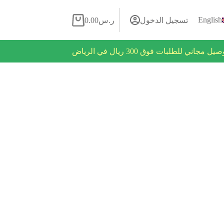
English
تسجيل الدخول
ر.س
0.00
روض فلاش يومية
يل مجاني للطلبات فوق 300 ريال في الرياض