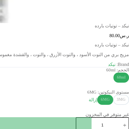
نيكد – توتيات بارده
ر.س
80.00
نيكد – توتيات بارده
مزيج بري من التوت الأسود ، والتوت الأزرق ، والتوت ، والقشدة مغموسة
Brand:
نيكد
الحجم
: 60ml
60ml
مستوى النيكوتين
: 6MG
إزالة
6MG
3MG
غير متوفر في المخزون