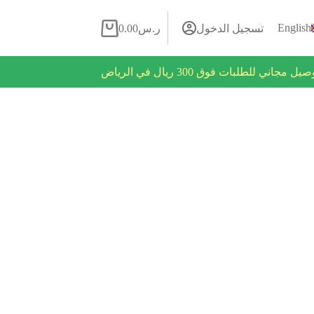
English
تسجيل الدخول
ر.س
0.00
روض فلاش يومية
يل مجاني للطلبات فوق 300 ريال في الرياض