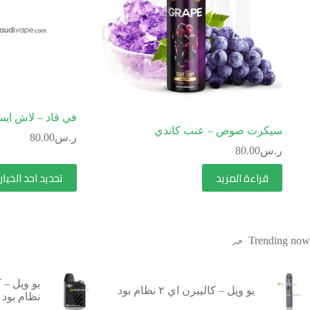
في قاد – لاش اي
سيكرت صوص – عنب كاندي
ر.س
80.00
ر.س
80.00
قراءة المزيد
تحديد احد الخيار
Trending now
يو ويل – كاليبرن اي ٢ نظام بود
نظام بود