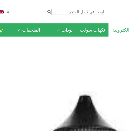
لكترونية
نكهات سولت
بودات
الملحقات
ع
توص