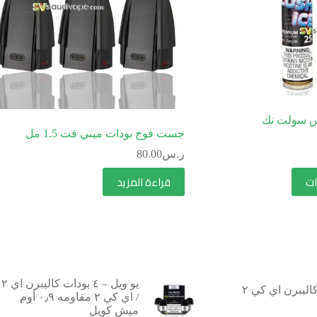
س سولت نك
جست فوج بودات ميني فت 1.5 مل
ر.س
80.00
ات
قراءة المزيد
يو ويل – ٤ بودات كاليبرن اي ٢
يو ويل – كاليبرن اي كي ٢
/ اي كي ٢ مقاومه ٠٫٩ أوم
ميش كويل