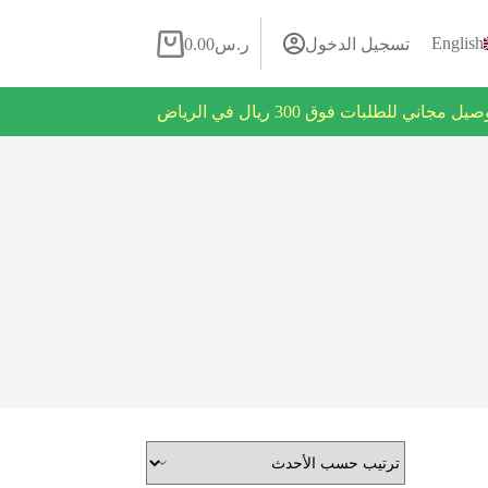
English
تسجيل الدخول
ر.س
0.00
روض فلاش يومية
يل مجاني للطلبات فوق 300 ريال في الرياض