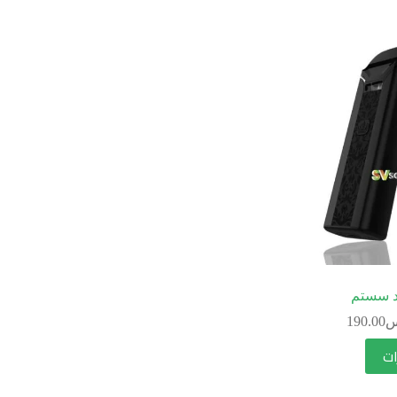
ود سستم
س
190.00
ات