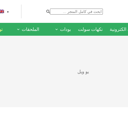
لكترونية
نكهات سولت
بودات
الملحقات
ع
توص
يو ويل